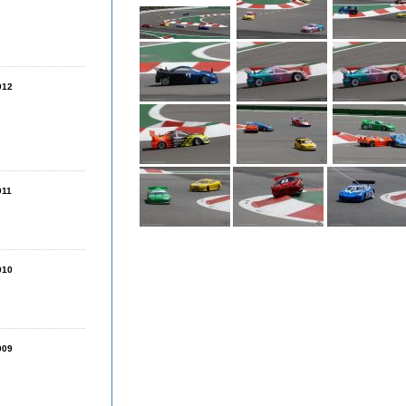
012
011
010
009