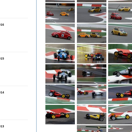
016
015
014
013