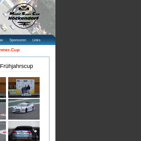
iv
Sponsoren
Links
ommer-Cup
 Frühjahrscup