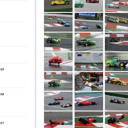
019
018
017