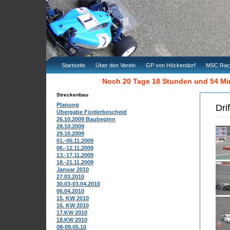
Startseite
Über den Verein
GP von Höckendorf
MSC Rac
Noch 20 Tage 18 Stunden und 54 M
Streckenbau
Planung
Dri
Übergabe Förderbescheid
26.10.2009 Baubeginn
28.10.2009
29.10.2009
01.-05.11.2009
06.-12.11.2009
13.-17.11.2009
18.-21.11.2009
Januar 2010
27.03.2010
30.03-03.04.2010
06.04.2010
15. KW 2010
16. KW 2010
17.KW 2010
18.KW 2010
08-09.05.10