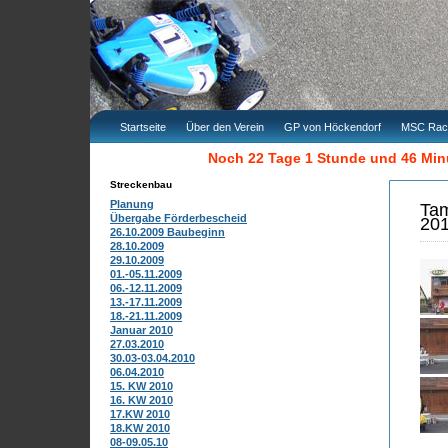
Startseite
Über den Verein
GP von Höckendorf
MSC Rac
Noch 22 Tage 1 Stunde und 46 Mi
Streckenbau
Planung
Ta
Übergabe Förderbescheid
20
26.10.2009 Baubeginn
28.10.2009
29.10.2009
01.-05.11.2009
06.-12.11.2009
13.-17.11.2009
18.-21.11.2009
Januar 2010
27.03.2010
30.03-03.04.2010
06.04.2010
15. KW 2010
16. KW 2010
17.KW 2010
18.KW 2010
08-09.05.10