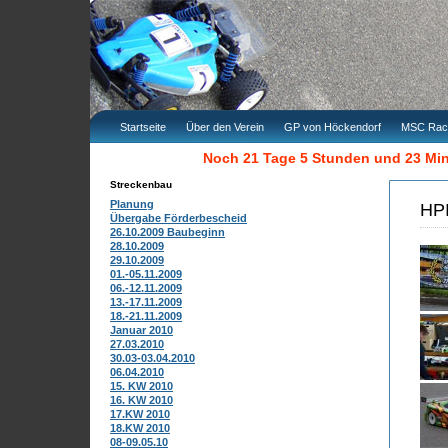
Startseite
Über den Verein
GP von Höckendorf
MSC Rac
Noch 21 Tage 5 Stunden und 23 Mi
Streckenbau
Planung
HPI
Übergabe Förderbescheid
26.10.2009 Baubeginn
28.10.2009
29.10.2009
01.-05.11.2009
06.-12.11.2009
13.-17.11.2009
18.-21.11.2009
Januar 2010
27.03.2010
30.03-03.04.2010
06.04.2010
15. KW 2010
16. KW 2010
17.KW 2010
18.KW 2010
08-09.05.10