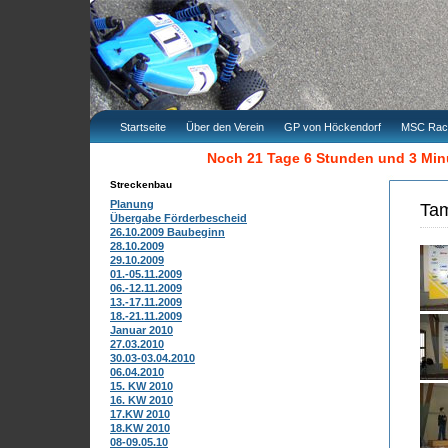
Startseite
Über den Verein
GP von Höckendorf
MSC Rac
Noch 21 Tage 6 Stunden und 3 Mi
Streckenbau
Planung
Tam
Übergabe Förderbescheid
26.10.2009 Baubeginn
28.10.2009
29.10.2009
01.-05.11.2009
06.-12.11.2009
13.-17.11.2009
18.-21.11.2009
Januar 2010
27.03.2010
30.03-03.04.2010
06.04.2010
15. KW 2010
16. KW 2010
17.KW 2010
18.KW 2010
08-09.05.10